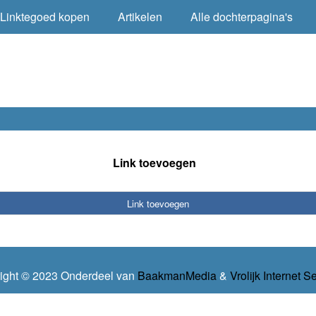
Linktegoed kopen
Artikelen
Alle dochterpagina's
Link toevoegen
Link toevoegen
ight © 2023 Onderdeel van
BaakmanMedia
&
Vrolijk Internet S